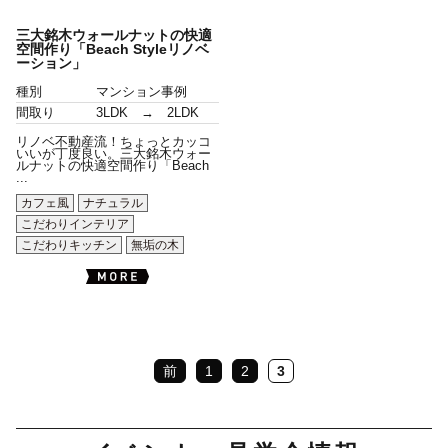
三大銘木ウォールナットの快適
空間作り「Beach Styleリノベ
ーション」
種別
マンション事例
間取り
3LDK → 2LDK
リノベ不動産流！ちょっとカッコ
いいが丁度良い。三大銘木ウォー
ルナットの快適空間作り「Beach
...
カフェ風
ナチュラル
こだわりインテリア
こだわりキッチン
無垢の木
前
1
2
3