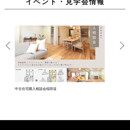
イベント・見学会情報
中古住宅購入相談会稲田堤
中古住宅