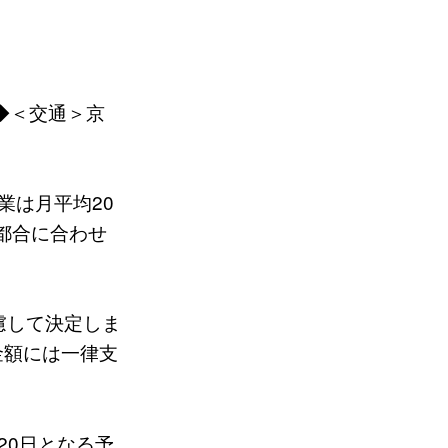
F◆＜交通＞京
業は月平均20
都合に合わせ
慮して決定しま
金額には一律支
20日となる予