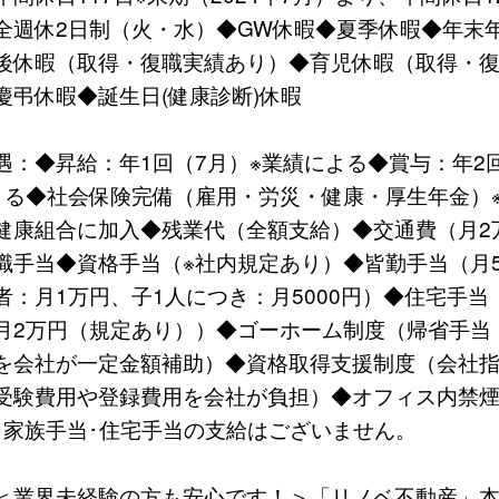
全週休2日制（火・水）◆GW休暇◆夏季休暇◆年末
後休暇（取得・復職実績あり）◆育児休暇（取得・
慶弔休暇◆誕生日(健康診断)休暇
遇：◆昇給：年1回（7月）※業績による◆賞与：年2回
よる◆社会保険完備（雇用・労災・健康・厚生年金）
健康組合に加入◆残業代（全額支給）◆交通費（月2
職手当◆資格手当（※社内規定あり）◆皆勤手当（月5
者：月1万円、子1人につき：月5000円）◆住宅手当
月2万円（規定あり））◆ゴーホーム制度（帰省手当
を会社が一定金額補助）◆資格取得支援制度（会社
受験費用や登録費用を会社が負担）◆オフィス内禁煙
･家族手当･住宅手当の支給はございません。
＜業界未経験の方も安心です！＞「リノベ不動産」