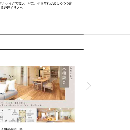
テルライクで贅沢LDKに、それぞれが楽しめつつ家
開放感たっぷりの間取り術 2LD
きる戸建てリノベ
購入相談会稲田堤
中古住宅購入相談会芦花公園