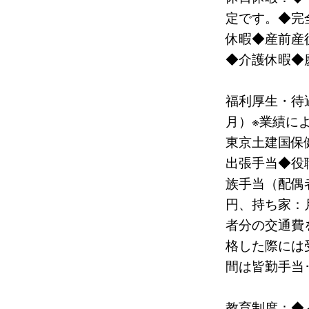
定です。◆完
休暇◆産前産
◆介護休暇◆
福利厚生・待
月）※業績に
東京土建国保
出張手当◆役
族手当（配偶
円、持ち家：
者分の交通費
格した際には
間は皆勤手当
教育制度：◆