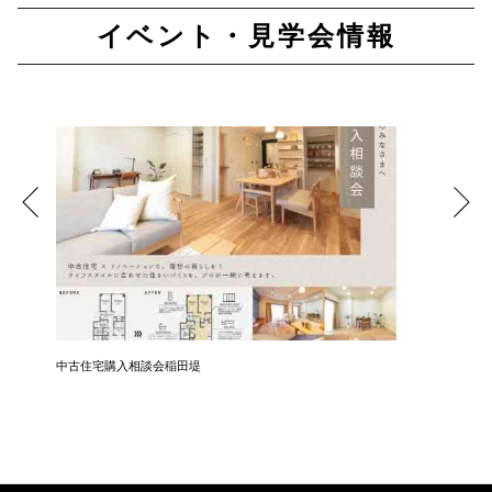
イベント・見学会情報
中古住宅購入相談会稲田堤
中古住宅