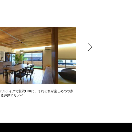
テルライクで贅沢LDKに、それぞれが楽しめつつ家
開放感たっぷりの間取り術 2LD
きる戸建てリノベ