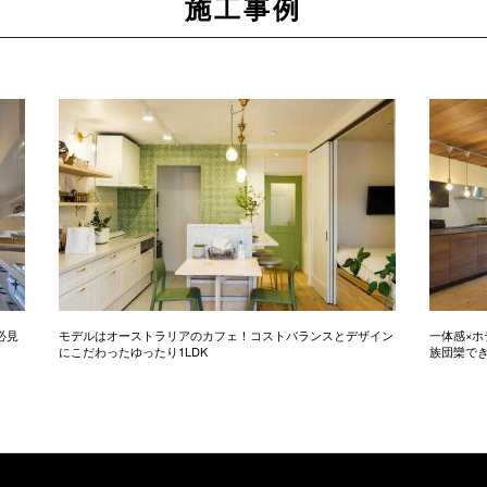
施工事例
必見
モデルはオーストラリアのカフェ！コストバランスとデザイン
一体感×ホ
にこだわったゆったり1LDK
族団欒で