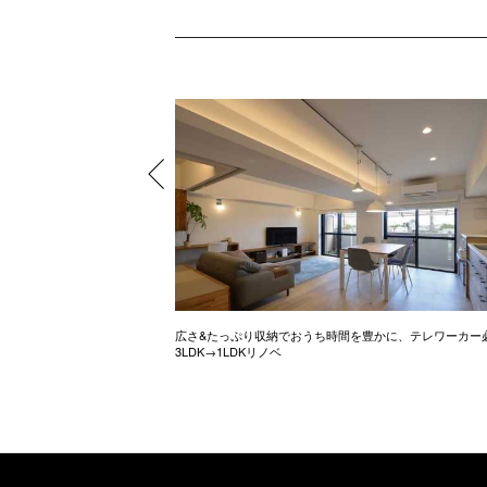
ル調のお家
広さ&たっぷり収納でおうち時間を豊かに、テレワーカー
3LDK→1LDKリノベ