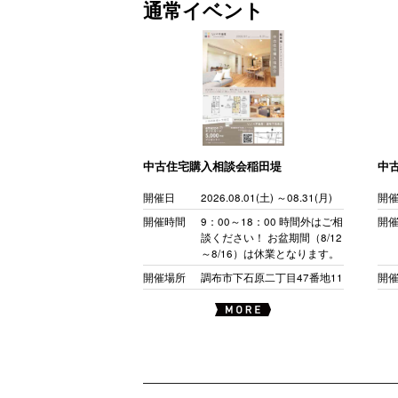
通常イベント
中古住宅購入相談会稲田堤
中
開催日
2026.08.01(土) ～08.31(月)
開
開催時間
9：00～18：00 時間外はご相
開
談ください！ お盆期間（8/12
～8/16）は休業となります。
開催場所
調布市下石原二丁目47番地11
開