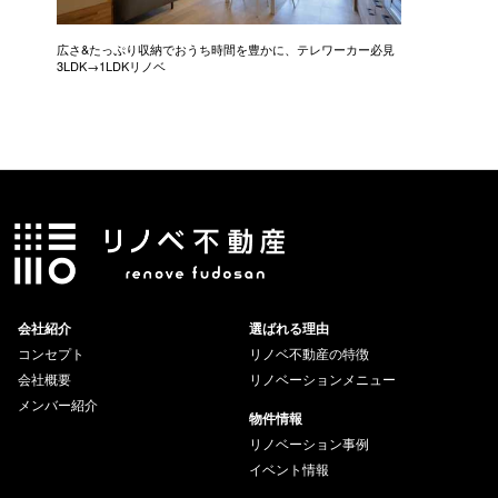
広さ&たっぷり収納でおうち時間を豊かに、テレワーカー必見
モデルは
3LDK→1LDKリノベ
にこだわっ
会社紹介
選ばれる理由
コンセプト
リノベ不動産の特徴
会社概要
リノベーションメニュー
メンバー紹介
物件情報
リノベーション事例
イベント情報