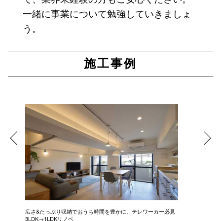
一緒に事業について勉強していきましょ
う。
施工事例
広さ&たっぷり収納でおうち時間を豊かに、テレワーカー必見
モデルは
3LDK→1LDKリノベ
にこだわっ