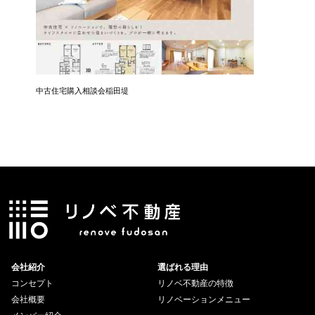
中古住宅購入相談会稲田堤
中古住宅
会社紹介
選ばれる理由
コンセプト
リノベ不動産の特徴
会社概要
リノベーションメニュー