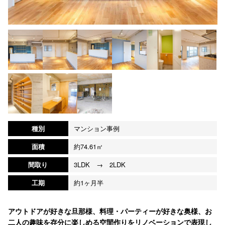
種別
マンション事例
面積
約74.61㎡
間取り
3LDK → 2LDK
工期
約1ヶ月半
アウトドアが好きな旦那様、料理・パーティーが好きな奥様、お
二人の趣味を存分に楽しめる空間作りをリノベーションで表現し