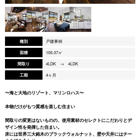
種別
戸建事例
面積
105.37㎡
間取り
4LDK → 4LDK
工期
4ヶ月
〜海と大地のリゾート、マリンロハス〜
本物だけがもつ質感を楽しむ住まい
間取りの変更はないものの、使用素材のセレクトにこだわりとデ
ザイン性を発揮した住まい。
床には世界三大銘木のブラックウォルナット、壁や天井にはチー