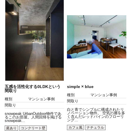
五感を活性化する0LDKという
simple × blue
間取り
種別
マンション事例
種別
マンション事例
間取り
間取り
白と青でシンプルに構成されたリ
ノベーション物件。 空気の層を多
snowpeak UrbanOutdoor物件であ
く含んだレッドパインのフローリ
るこのお部屋。人間回帰を掲げる
ング...
snowpeak...
カフェ風
ナチュラル
庭あり
コンクリート壁