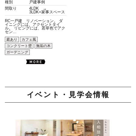
種別
戸建事例
間取り
4LDK →
3LDK+家事スペース
RC一戸建 リノベーション。 ダ
イニングには、アクセントタイ
ル。 リビングには、若草色でアク
セン...
庭あり
カフェ風
コンクリート壁
無垢の木
ガーデニング
イベント・見学会情報