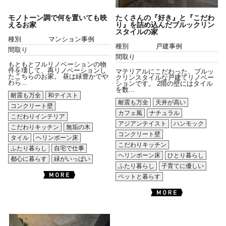
モノトーン調で何を置いても映
たくさんの『好き』と『こだわ
えるお家
り』を詰め込んだブルックリン
スタイルの家
種別
マンション事例
種別
戸建事例
間取り
間取り
もともとフルリノベーションの物
件を壊して、再リノベーションし
マテリアルにこだわった、ブルッ
たこちらのお家。 昼は緑豊かでや
クリンスタイルな戸建てリノベー
わら...
ションです。 2階の壁にはタイル
を数...
耐震も万全
和テイスト
耐震も万全
天井が高い
コンクリート壁
カフェ風
ナチュラル
こだわりインテリア
アジアンテイスト
ハンモック
こだわりキッチン
無垢の木
コンクリート壁
タイル
ヘリンボーン床
こだわりキッチン
ふたり暮らし
自宅で仕事
ヘリンボーン床
ひとり暮らし
都心に暮らす
緑がいっぱい
ふたり暮らし
子育てに優しい
ペットと暮らす