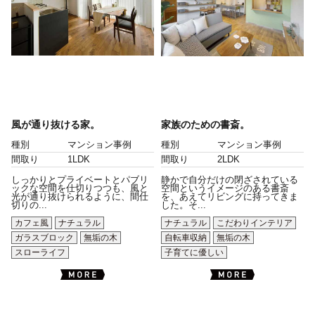
風が通り抜ける家。
家族のための書斎。
種別
マンション事例
種別
マンション事例
間取り
1LDK
間取り
2LDK
しっかりとプライベートとパブリ
静かで自分だけの閉ざされている
ックな空間を仕切りつつも、風と
空間というイメージのある書斎
光が通り抜けられるように、間仕
を、あえてリビングに持ってきま
切りの...
した。そ...
カフェ風
ナチュラル
ナチュラル
こだわりインテリア
ガラスブロック
無垢の木
自転車収納
無垢の木
スローライフ
子育てに優しい