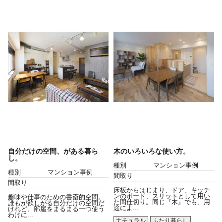
自分だけの空間、がある暮ら
木のいろいろな使い方。
し。
種別
マンション事例
種別
マンション事例
間取り
間取り
床板からはじまり、ドア、キッチ
ンのボード、スリットとして用い
趣味や仕事のための書斎的空間。
た間仕切り。同じ『木』でも、用
誰もが欲しがる自分だけの空間だ
途によ...
けれど、部屋をまるまる一つ使う
わけに...
ナチュラル
ふたり暮らし