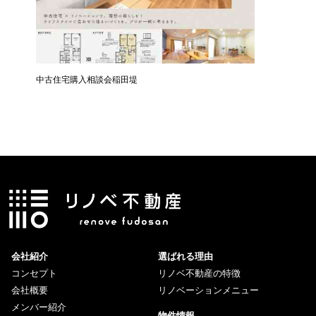
中古住宅購入相談会稲田堤
中古住宅
会社紹介
選ばれる理由
コンセプト
リノベ不動産の特徴
会社概要
リノベーションメニュー
メンバー紹介
物件情報