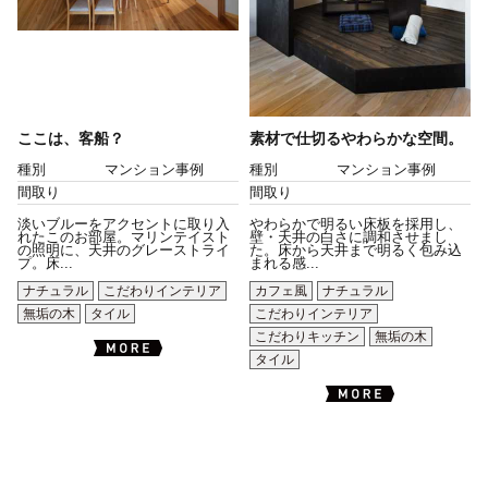
ここは、客船？
素材で仕切るやわらかな空間。
種別
マンション事例
種別
マンション事例
間取り
間取り
淡いブルーをアクセントに取り入
やわらかで明るい床板を採用し、
れたこのお部屋。マリンテイスト
壁・天井の白さに調和させまし
の照明に、天井のグレーストライ
た。床から天井まで明るく包み込
プ。床...
まれる感...
ナチュラル
こだわりインテリア
カフェ風
ナチュラル
無垢の木
タイル
こだわりインテリア
こだわりキッチン
無垢の木
タイル