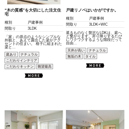
“木の質感”を大切にした注文住
戸建リノベはいかがですか。
宅
種別
戸建事例
種別
戸建事例
間取り
3LDK+WIC
間取り
3LDK
遮るものなく贅沢なLDKは、庭へ
と繋がります。昇り降りするたび
「家」の原点のようなシンプルな
にワクワクするような階段だって
外観と、あえて露出した梁がアク
自由...
セントの住まい。 格子に組まれた
梁と...
天井が高い
ナチュラル
庭あり
ナチュラル
無垢の木
タイル
こだわりインテリア
こだわりキッチン
眺望最高