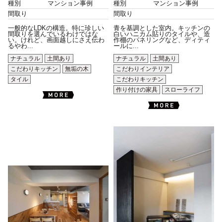
種別
マンション事例
種別
マンション事例
間取り
間取り
一般的なLDKの構造。特に珍しい
青を基調とした室内。キッチンの
間取りを選んでいるわけではな
白いハニカム貼りのタイルや、造
い。けれど、画面越しにさえ伝わ
作棚のパネリングなど、ディティ
るやわ...
ールに...
ナチュラル
土間あり
ナチュラル
土間あり
こだわりキッチン
無垢の木
こだわりインテリア
タイル
こだわりキッチン
作り付けの家具
スローライフ