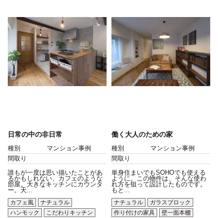
日常の中の非日常
働く大人のための家
種別
マンション事例
種別
マンション事例
間取り
間取り
誰もが一度は思い描いたことがあ
単身住まいでもSOHOでも使える
るかもしれない、カフェのような
ように。この物件は、そんな使わ
部屋。大きなキッチンにカウンタ
れ方を狙って設計したものです。
ー。天...
もと...
カフェ風
ナチュラル
ナチュラル
ガラスブロック
ハンモック
こだわりキッチン
作り付けの家具
壁一面本棚