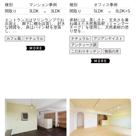
種別
マンション事例
種別
オフィス事例
間取り
3LDK → 3LDK
間取り
5LDK → 3LDK+S
エントランスはマリンランプでお
床材には、美しさと、丈夫さを兼
出迎え。 廊下に棚を設置し、好き
ね備えた天然無垢材（ミャンマー
な雑貨を。 床はパイン材を塗装
チーク）を使用し、天然素材の塗
し、...
り壁を...
カフェ風
ナチュラル
ナチュラル
アジアンテイスト
アンティーク調
こだわりキッチン
無垢の木