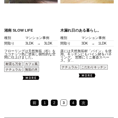
湘南 SLOW LIFE
木漏れ日のある暮らし。
種別
マンション事例
種別
マンション事例
間取り
3LDK → 3LDK
間取り
3DK → 1LDK
フローリングは天然無垢（杉）を
床には天然無垢材「パイン」を使
ココナッツ色に塗装し個性的な空
用。キッチンにもパイン材をパネ
間に仕上げました。
リング。 窓際にミニ書斎スペー
ス。ダ...
耐震も万全
カフェ風
ナチュラル
こだわりキッチン
ナチュラル
無垢の木
前
1
2
3
4
次