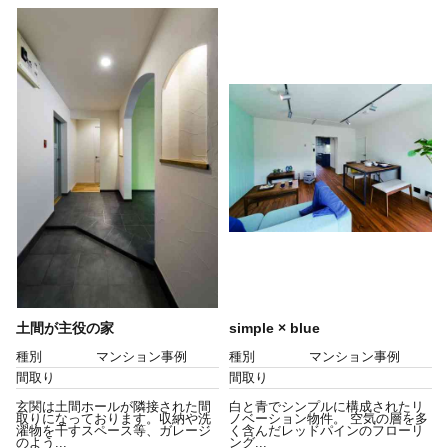
土間が主役の家
simple × blue
種別
マンション事例
種別
マンション事例
間取り
間取り
玄関は土間ホールが隣接された間
白と青でシンプルに構成されたリ
取りになっております。収納や洗
ノベーション物件。 空気の層を多
濯物を干すスペース等、ガレージ
く含んだレッドパインのフローリ
のよう...
ング...