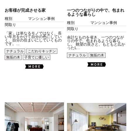
お客様が完成させる家
一つのつながりの中で、包まれ
るような暮らし
種別
マンション事例
種別
マンション事例
間取り
間取り
「家」は単なるモノではなく、長
い年月をかけて自分の色にしてい
余計なものを省き、一つのつなが
く、自分の住まいにしていくもの
りの中で、包まれるような暮ら
です。...
し。 眺望の良さと、もともと広か
ったL...
ナチュラル
こだわりキッチン
ナチュラル
無垢の木
無垢の木
子育てに優しい