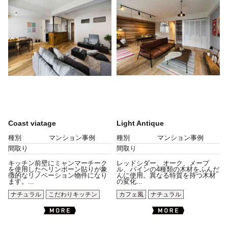
Coast viatage
Light Antique
種別
マンション事例
種別
マンション事例
間取り
間取り
キッチン前壁にミャンマーチーク
レッドシダー、オーク、メープ
を使用したヘリンボーン貼りが象
ル、パインの4種類の木材をふんだ
徴的なリノベーション物件になり
んに使用。異なる特質を持つ木材
ます。...
の変化...
ナチュラル
こだわりキッチン
カフェ風
ナチュラル