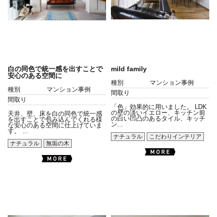
白の同色で統一感を出すことで
mild family
安心のある空間に
種別
マンション事例
種別
マンション事例
間取り
間取り
「色」効果的に用いました。 LDK
の壁の淡いイエロー、キッチン前
天井、壁、床を白の同色で統一感
の白い凹凸のあるタイル、キッチ
を出すことで包み込んでくれる様
ン...
な安心のある空間に仕上げていま
す。 ...
ナチュラル
こだわりインテリア
ナチュラル
無垢の木