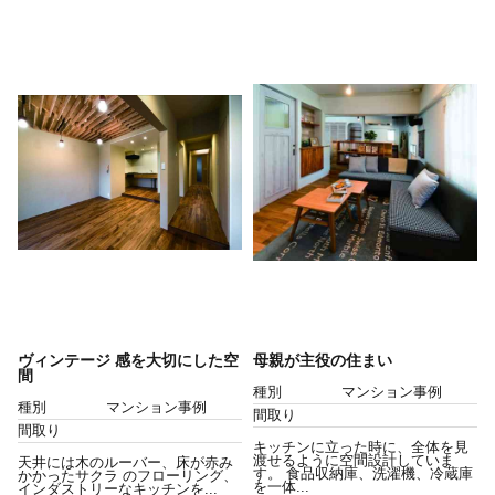
ヴィンテージ 感を大切にした空
母親が主役の住まい
間
種別
マンション事例
種別
マンション事例
間取り
間取り
キッチンに立った時に、全体を見
渡せるように空間設計していま
天井には木のルーバー、床が赤み
す。 食品収納庫、洗濯機、冷蔵庫
かかったサクラ のフローリング、
を一体...
インダストリーなキッチンを...