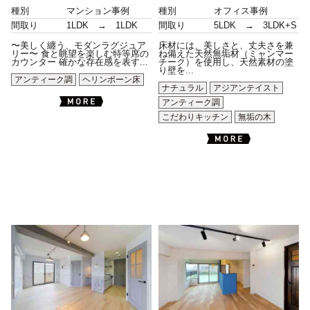
種別
マンション事例
種別
オフィス事例
間取り
1LDK → 1LDK
間取り
5LDK → 3LDK+S
〜美しく纏う、モダンラグジュア
床材には、美しさと、丈夫さを兼
リー〜 食と眺望を楽しむ特等席の
ね備えた天然無垢材（ミャンマー
カウンター 確かな存在感を表す...
チーク）を使用し、天然素材の塗
り壁を...
アンティーク調
ヘリンボーン床
ナチュラル
アジアンテイスト
アンティーク調
こだわりキッチン
無垢の木