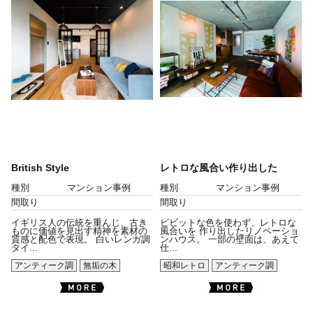
British Style
レトロな風合い作り出した
種別
マンション事例
種別
マンション事例
間取り
間取り
イギリス人の伝統を重んじ、古き
ビビットな色を使わず、レトロな
ものに価値を見出す精神を素材の
風合いを 作り出したリノベーショ
質感と配色で表現。 白いレンガ調
ンハウス。 一部の壁面は、あえて
タイ...
仕...
アンティーク調
無垢の木
昭和レトロ
アンティーク調