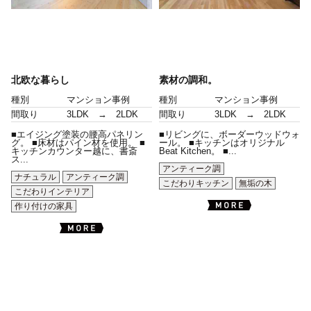
北欧な暮らし
素材の調和。
種別
マンション事例
種別
マンション事例
間取り
3LDK → 2LDK
間取り
3LDK → 2LDK
■エイジング塗装の腰高パネリン
■リビングに、ボーダーウッドウォ
グ。 ■床材はパイン材を使用。 ■
ール。 ■キッチンはオリジナル
キッチンカウンター越に、書斎
Beat Kitchen。 ■...
ス...
アンティーク調
ナチュラル
アンティーク調
こだわりキッチン
無垢の木
こだわりインテリア
作り付けの家具