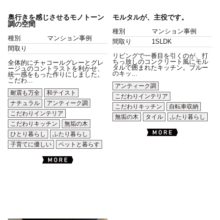
奥行きを感じさせるモノトーン
モルタルが、主役です。
調の空間
種別
マンション事例
種別
マンション事例
間取り
1SLDK
間取り
リビングで一番目を引くのが、打
ちっ放しのコンクリート風にモル
全体的にチャコールグレーとグレ
タルで囲まれたキッチン。ブルー
ージュのコントラストを利かせ、
のキッ...
統一感をもった作りにしました。
こだわ...
アンティーク調
耐震も万全
和テイスト
こだわりインテリア
ナチュラル
アンティーク調
こだわりキッチン
自転車収納
こだわりインテリア
無垢の木
タイル
ふたり暮らし
こだわりキッチン
無垢の木
ひとり暮らし
ふたり暮らし
子育てに優しい
ペットと暮らす